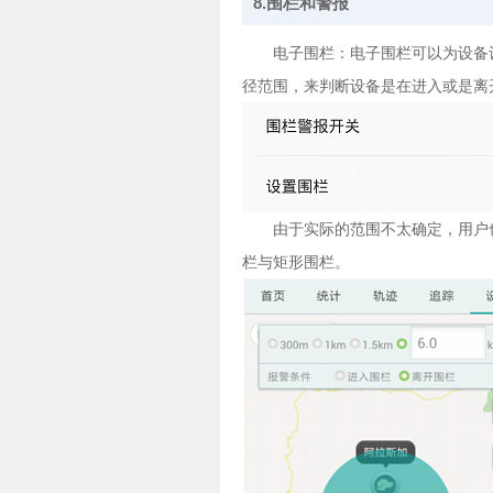
8.围栏和警报
电子围栏：电子围栏可以为设备
径范围，来判断设备是在进入或是离
由于实际的范围不太确定，用户
栏与矩形围栏。