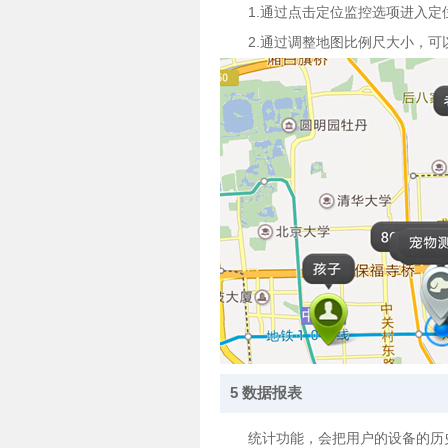
1.通过点击定位监控选项进入
2.通过调整地图比例尺大小，
5 数据报表
统计功能，会把用户的设备的历