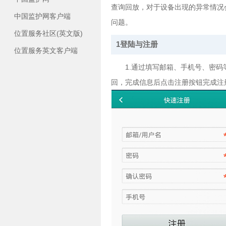
查询回放，对于设备出现的异常情况
中国监护网客户端
问题。
位置服务社区(英文版)
1登陆与注册
位置服务英文客户端
1.通过填写邮箱、手机号、密
回，完成信息后点击注册按钮完成注