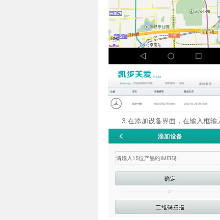
3.在添加设备界面，在输入框输