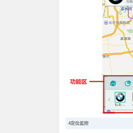
4定位监控