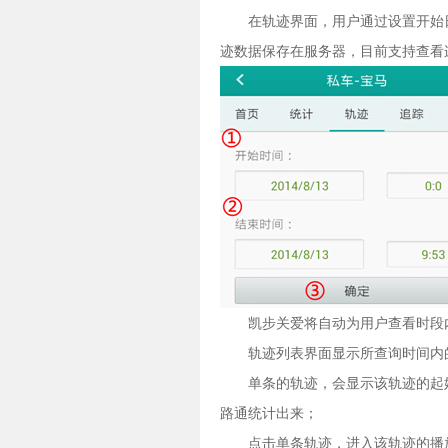
在轨迹界面，用户通过设置开始
迹数据保存在服务器，目前支持查看
凯步关爱将自动为用户查看时段
轨迹列表界面显示所查询时间内
单条的轨迹，会显示该轨迹的起
路通统计出来；
点击单条轨迹，进入该轨迹的播