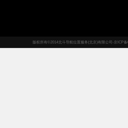
版权所有©2014北斗导航位置服务(北京)有限公司-京ICP备05