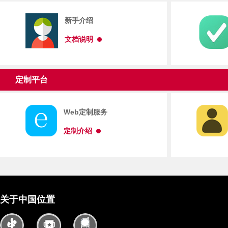
新手介绍
文档说明
定制平台
Web定制服务
定制介绍
关于中国位置