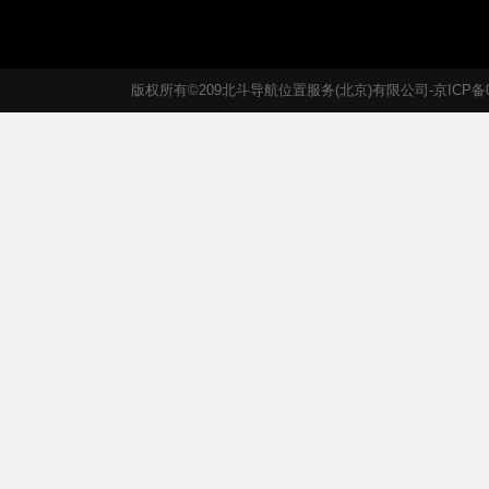
版权所有©209北斗导航位置服务(北京)有限公司-京ICP备05