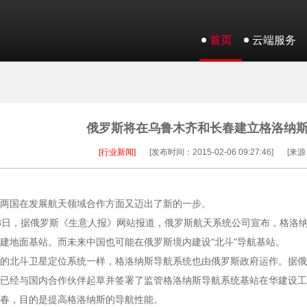
首页
云端服务
俄罗斯将在乌鲁木齐和长春建立格洛纳
[行业新闻]
[发布时间：2015-02-06 09:27:46]
[来源
两国在发展航天领域合作方面又迈出了新的一步。
3日，据俄罗斯《生意人报》网站报道，俄罗斯航天系统公司宣布，格洛纳斯
建地面基站。而未来中国也可能在俄罗斯境内建设"北斗"导航基站。
的北斗卫星定位系统一样，格洛纳斯导航系统也由俄罗斯政府运作。据俄
已经与国内合作伙伴起草并签署了监管格洛纳斯导航系统基站在华建设工
春，目的是提高格洛纳斯的导航性能。