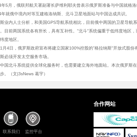
14年5月，俄联邦航天署副署长萨维利耶夫曾表示俄罗斯准备与中国就格
14年就俄中境内对等互建格洛纳斯、北斗卫星地面站与中国达成共识。
斯业内人士分析，和美国GPS导航系统相比，目前俄中两国的卫星导航系
。目前两国系统各有所长，具有互补性。"北斗"系统偏重于低纬度地区，
纬度地区。
1月4日，俄罗斯政府宣布将建立国家100%控股的"格拉纳斯"开放式股
斯必须开发太空服务市场。
中国北斗系统提供全球化服务时，也需要建立海外地面站。本次俄罗斯在
。（文|3sNews 葛宇）
合作网站
联系我们
监控平台