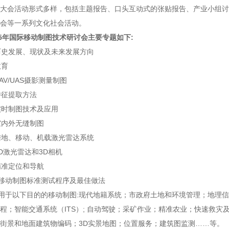
大会活动形式多样，包括主题报告、口头互动式的张贴报告、产业小组讨
会等一系列文化社会活动。
15年国际移动制图技术研讨会主要专题如下:
 历史发展、现状及未来发展方向
教育
 UAV/UAS摄影测量制图
 特征提取方法
 实时制图技术及应用
 室内外无缝制图
 陆地、移动、机载激光雷达系统
 3D激光雷达和3D相机
 精准定位和导航
. 移动制图标准测试程序及最佳做法
. 用于以下目的的移动制图:现代地籍系统；市政府土地和环境管理；地
程；智能交通系统（ITS）; 自动驾驶；采矿作业；精准农业；快速救灾
街景和地面建筑物编码；3D实景地图；位置服务；建筑图监测……等。