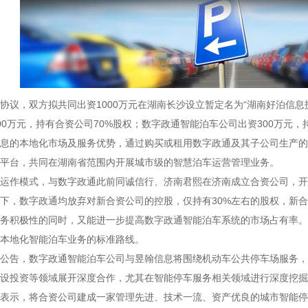
协议，双方拟共同出资1000万元在湖南长沙设立暂定名为“湖南好泊信
00万元，持有合资公司70%股权；数字政通智能泊车公司出资300万元，
息的本地化市场及服务优势，通过购买或租用数字政通及其子公司生产的
平台，共同在湖南省范围内开展城市级的智慧泊车运营管理业务。
运作模式，与数字政通此前同诚信行、济南君熙在济南成立合资公司，开
下，数字政通均放弃对新合资公司的控股，仅持有30%左右的股权，新
务积极性的同时，又能进一步提高数字政通智能泊车系统的市场占有率。
本地化智能泊车业务的标准路线。
公告，数字政通智能泊车公司与昱翰信息将围绕机动车公共停车场服务，
设投资等领域展开深度合作，尤其在智能停车服务相关领域进行深度挖掘
表示，将合资公司建成一家管理先进、技术一流、资产优良的城市智能停