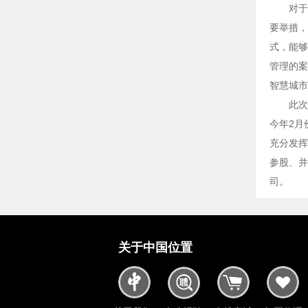
对于
要举措，
式，能够
管理的案
智慧城市
此次
今年2月
充分发挥
参股、并
司。
关于中国位置